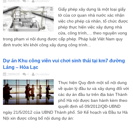
30/09/16
-
0 -
Oceanlaw
Giấy phép xây dựng là một loại giấy
tờ của cơ quan nhà nước xác nhận
việc cho phép cá nhân, tổ chức được
phép thực hiện việc xây dựng nhà
cửa, công trình,… theo nguyện vọng
trong phạm vi nội dung được cấp phép. Pháp luật Việt Nam quy
định trước khi khởi công xây dựng công trình...
Dự án Khu công viên vui chơi sinh thái tại km7 đường
Láng – Hòa Lạc
28/09/16
-
0 -
Oceanlaw
Thực hiện Quy định một số nội dung
về quản lý đầu tư và xây dựng đối với
các dự án đầu tư trên địa bàn Thành
phố Hà nội được ban hành kèm theo
quyết định số 09/2012/QĐ-UBND
ngày 21/5/2012 của UBND Thành phố. Sở Kế hoạch và Đầu tư Hà
Nội xin được công bố nội dung dự án: