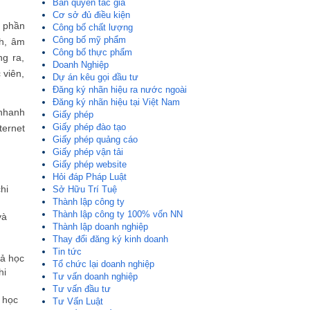
Bản quyền tác giả
Cơ sở đủ điều kiện
ử phần
Công bố chất lượng
Công bố mỹ phẩm
nh, âm
Công bố thực phẩm
g ra,
Doanh Nghiệp
 viên,
Dự án kêu gọi đầu tư
Đăng ký nhãn hiệu ra nước ngoài
Đăng ký nhãn hiệu tại Việt Nam
 nhanh
​Giấy phép
Giấy phép đào tạo
ternet
Giấy phép quảng cáo
Giấy phép vận tải
Giấy phép website
Hỏi đáp Pháp Luật
hi
Sở Hữu Trí Tuệ
Thành lập công ty
Thành lập công ty 100% vốn NN
và
Thành lập doanh nghiệp
Thay đổi đăng ký kinh doanh
Tin tức
uả học
Tổ chức lại doanh nghiệp
hi
Tư vấn doanh nghiệp
Tư vấn đầu tư
 học
Tư Vấn Luật