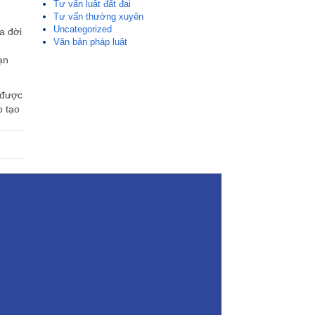
Tư vấn luật đất đai
Tư vấn thường xuyên
Uncategorized
a đời
Văn bản pháp luật
ạn
 được
o tạo