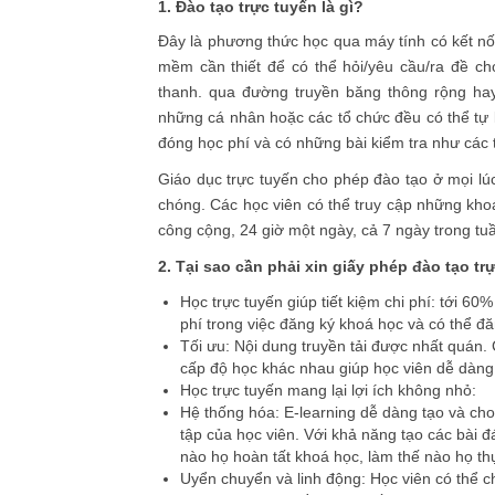
1. Đào tạo trực tuyến là gì?
Đây là phương thức học qua máy tính có kết nối
mềm cần thiết để có thể hỏi/yêu cầu/ra đề ch
thanh. qua đường truyền băng thông rộng ha
những cá nhân hoặc các tổ chức đều có thể tự l
đóng học phí và có những bài kiểm tra như các 
Giáo dục trực tuyến cho phép đào tạo ở mọi lúc
chóng. Các học viên có thể truy cập những kho
công cộng, 24 giờ một ngày, cả 7 ngày trong tuần
2. Tại sao cần phải xin giấy phép đào tạo tr
Học trực tuyến giúp tiết kiệm chi phí: tới 60%
phí trong việc đăng ký khoá học và có thể đ
Tối ưu: Nội dung truyền tải được nhất quán.
cấp độ học khác nhau giúp học viên dễ dàng
Học trực tuyến mang lại lợi ích không nhỏ:
Hệ thống hóa: E-learning dễ dàng tạo và cho 
tập của học viên. Với khả năng tạo các bài đ
nào họ hoàn tất khoá học, làm thế nào họ th
Uyển chuyển và linh động: Học viên có thể c