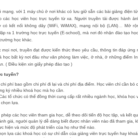
 mạng. với 1 máy chủ ở nơi khác có lưu giữ sẵn các bài giảng điện t
o các học viên học trực tuyến từ xa. Người truyền tải được hành ả
y có kết nối không dây (WiFi, WiMAX), mạng nội bộ (LAN)… Mở rộn
ập ra 1 trường học trực tuyến (E-school), mà nơi đó nhận đào tạo học
trường học khác.
 mọi nơi, truyền đạt được kiến thức theo yêu cầu, thông tin đáp ứng
á học bất kỳ nơi đâu như văn phòng làm việc, ở nhà, ở những điểm In
. ( Điều kiện xin giấy phép đào tạo )
ực tuyến?
 chi phí bao gồm chi phí đi lại và chi phí địa điểm. Học viên chỉ cần bỏ c
ăng ký nhiều khoá học mà họ cần.
 Các tổ chức có thể đồng thời cung cấp rất nhiều ngành học, khóa học 
 chọn lựa.
phép các học viên tham gia học, dễ theo dõi tiến độ học tập, và kết q
ánh giá, người quản lý dễ dàng biết được nhân viên nào đã tham gia, k
ực hiện và mức độ phát triển của họ như thế nào.
họn lựa các khoá học có sự chỉ dẫn của giảng viên trực tuyến hay khoá