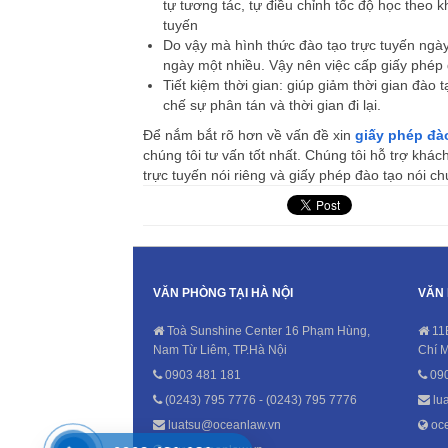
tự tương tác, tự điều chỉnh tốc độ học theo 
tuyến
Do vậy mà hình thức đào tạo trực tuyến ngày 
ngày một nhiều. Vậy nên việc cấp giấy phép đ
Tiết kiệm thời gian: giúp giảm thời gian đà
chế sự phân tán và thời gian đi lại.
Để nắm bắt rõ hơn về vấn đề xin
giấy phép đào
chúng tôi tư vấn tốt nhất. Chúng tôi hỗ trợ khác
trực tuyến nói riêng và giấy phép đào tạo nói c
VĂN PHÒNG TẠI HÀ NỘI
VĂN 
Toà Sunshine Center 16 Phạm Hùng,
11
Nam Từ Liêm, TP.Hà Nội
Chí 
0903 481 181
090
(0243) 795 7776 - (0243) 795 7776
lu
luatsu@oceanlaw.vn
oce