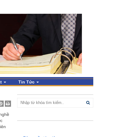
ật
Tin Tức
TÌM KIẾM
 nghề
OCEANLAW ON FACEBOOK
ực
iên