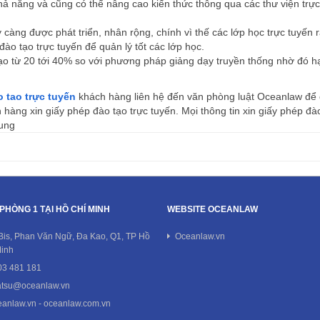
khả năng và cũng có thể nâng cao kiến thức thông qua các thư viện trực
càng được phát triển, nhân rộng, chính vì thế các lớp học trực tuyến r
ào tạo trực tuyến để quản lý tốt các lớp học.
o tạo từ 20 tới 40% so với phương pháp giảng dạy truyền thống nhờ đó h
 tao trực tuyến
khách hàng liên hệ đến văn phòng luật Oceanlaw để
h hàng xin giấy phép đào tạo trực tuyến. Mọi thông tin xin giấy phép đà
hung
PHÒNG 1 TẠI HỒ CHÍ MINH
WEBSITE OCEANLAW
Bis, Phan Văn Ngữ, Đa Kao, Q1, TP Hồ
Oceanlaw.vn
Minh
3 481 181
atsu@oceanlaw.vn
anlaw.vn - oceanlaw.com.vn